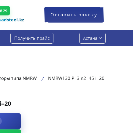
48 29
Оставить заявку
dsteel.kz
Получить прайс
Астана
кторы типа NMRW
NMRW130 P=3 n2=45 i=20
i=20