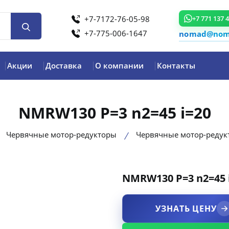
+7-7172-76-05-98
+7 771 137 
+7-775-006-1647
nomad@noma
Акции
Доставка
О компании
Контакты
NMRW130 P=3 n2=45 i=20
Червячные мотор-редукторы
Червячные мотор-реду
NMRW130 P=3 n2=45 
product view
УЗНАТЬ ЦЕНУ