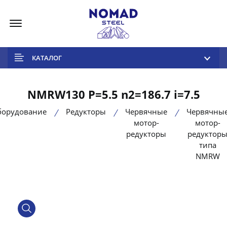
Меню
КАТАЛОГ
NMRW130 P=5.5 n2=186.7 i=7.5
борудование
Редукторы
Червячные
Червячны
мотор-
мотор-
редукторы
редуктор
типа
NMRW
product view