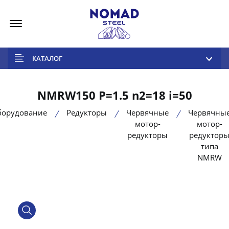
Меню
КАТАЛОГ
NMRW150 P=1.5 n2=18 i=50
борудование
Редукторы
Червячные
Червячны
мотор-
мотор-
редукторы
редуктор
типа
NMRW
product view