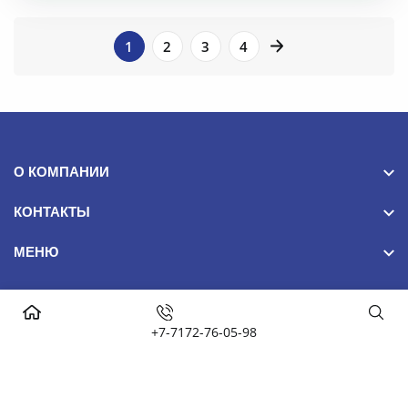
1
2
3
4
ПОДБОР
Фильтры
О КОМПАНИИ
Размер
КОНТАКТЫ
МЕНЮ
15
20
+7-7172-76-05-98
NomadSteel 2024© Все права защищены. False
25