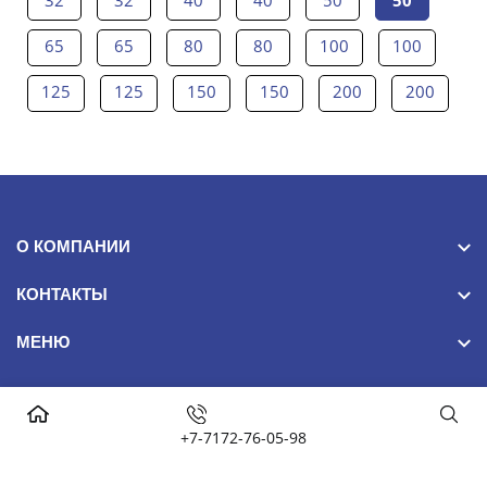
65
65
80
80
100
100
125
125
150
150
200
200
О КОМПАНИИ
КОНТАКТЫ
МЕНЮ
+7-7172-76-05-98
NomadSteel 2024© Все права защищены. False