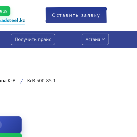
48 29
Оставить заявку
dsteel.kz
Получить прайс
Астана
ипа КсВ
KсВ 500-85-1