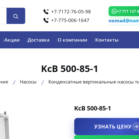
+7-7172-76-05-98
+7 771 137 
+7-775-006-1647
nomad@noma
Акции
Доставка
О компании
Контакты
KсВ 500-85-1
ние
Насосы
Конденсатные вертикальные насосы т
KсВ 500-85-1
product view
УЗНАТЬ ЦЕНУ