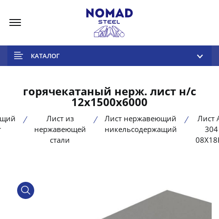
Меню
КАТАЛОГ
горячекатаный нерж. лист н/с
12х1500х6000
ющий
Лист из
Лист нержавеющий
Лист A
т
нержавеющей
никельсодержащий
304 
стали
08Х18
product view