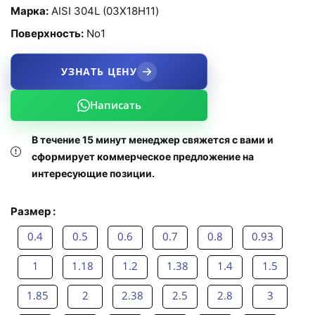
Марка:
AISI 304L (03Х18Н11)
Поверхность:
No1
УЗНАТЬ ЦЕНУ
Написать
В течение 15 минут менеджер свяжется с вами и
сформирует коммерческое предложение на
интересующие позиции.
Размер :
0.4
0.5
0.6
0.7
0.8
0.93
1
1.18
1.2
1.38
1.4
1.5
1.85
2
2.38
2.5
2.8
3