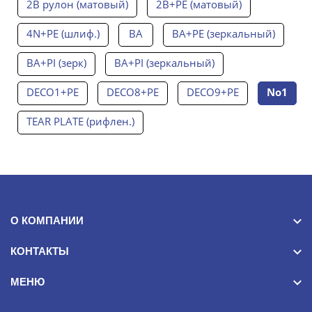
2B рулон (матовый)
2B+PE (матовый)
4N+PE (шлиф.)
BA
BA+PE (зеркальный)
BA+PI (зерк)
BA+PI (зеркальный)
DECO1+PE
DECO8+PE
DECO9+PE
No1
TEAR PLATE (рифлен.)
О КОМПАНИИ
КОНТАКТЫ
МЕНЮ