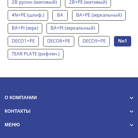
2B рулон (матовый)
2B+PE (матовый)
4N+PE (шлиф.)
BA
BA+PE (зеркальный)
BA+PI (зерк)
BA+PI (зеркальный)
DECO1+PE
DECO8+PE
DECO9+PE
No1
TEAR PLATE (рифлен.)
О КОМПАНИИ
КОНТАКТЫ
МЕНЮ