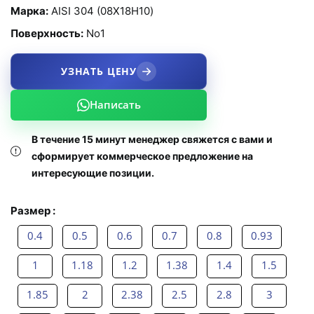
Марка:
AISI 304 (08Х18Н10)
Поверхность:
No1
УЗНАТЬ ЦЕНУ
Написать
В течение 15 минут менеджер свяжется с вами и
сформирует коммерческое предложение на
интересующие позиции.
Размер :
0.4
0.5
0.6
0.7
0.8
0.93
1
1.18
1.2
1.38
1.4
1.5
1.85
2
2.38
2.5
2.8
3