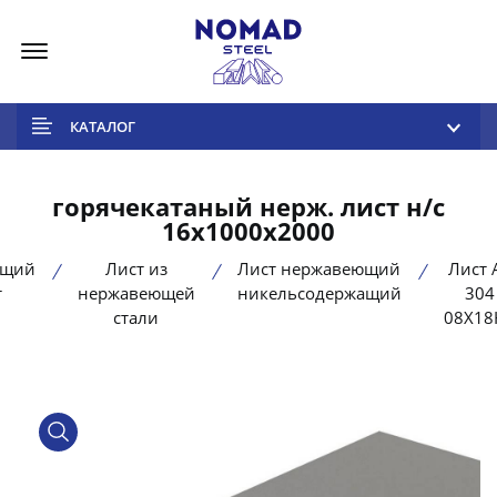
Меню
КАТАЛОГ
горячекатаный нерж. лист н/с
16х1000х2000
ющий
Лист из
Лист нержавеющий
Лист A
т
нержавеющей
никельсодержащий
304 
стали
08Х18
product view