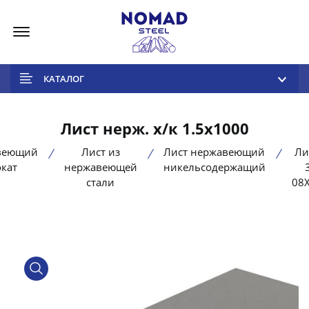
Меню
КАТАЛОГ
Лист нерж. х/к 1.5х1000
веющий
Лист из
Лист нержавеющий
Ли
кат
нержавеющей
никельсодержащий
стали
08
product view