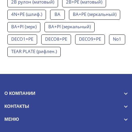
2B рулон (матовый)
2B+PE (матовый)
4N+PE (шлиф.)
BA
BA+PE (зеркальный)
BA+PI (зерк)
BA+PI (зеркальный)
DECO1+PE
DECO8+PE
DECO9+PE
No1
TEAR PLATE (рифлен.)
О КОМПАНИИ
КОНТАКТЫ
МЕНЮ