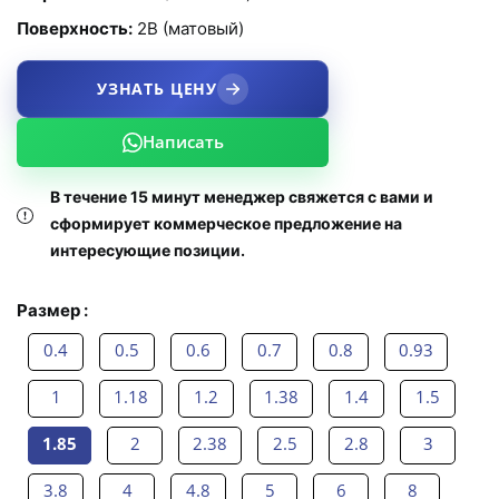
Поверхность:
2B (матовый)
УЗНАТЬ ЦЕНУ
Написать
В течение 15 минут менеджер свяжется с вами и
сформирует коммерческое предложение на
интересующие позиции.
Размер :
0.4
0.5
0.6
0.7
0.8
0.93
1
1.18
1.2
1.38
1.4
1.5
1.85
2
2.38
2.5
2.8
3
3.8
4
4.8
5
6
8