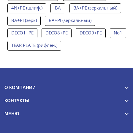
4N+PE (шлиф.)
BA
BA+PE (зеркальный)
BA+PI (зерк)
BA+PI (зеркальный)
DECO1+PE
DECO8+PE
DECO9+PE
No1
TEAR PLATE (рифлен.)
О КОМПАНИИ
КОНТАКТЫ
МЕНЮ