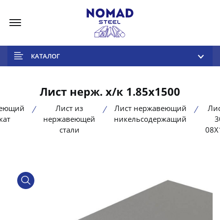
Меню
КАТАЛОГ
Лист нерж. х/к 1.85х1500
веющий
Лист из
Лист нержавеющий
Лис
кат
нержавеющей
никельсодержащий
3
стали
08Х
product view