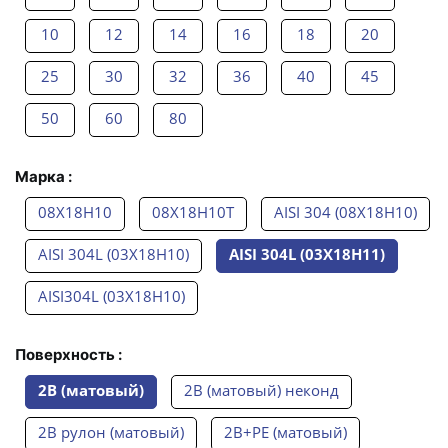
10
12
14
16
18
20
25
30
32
36
40
45
50
60
80
Марка :
08Х18Н10
08Х18Н10Т
AISI 304 (08Х18Н10)
AISI 304L (03Х18Н10)
AISI 304L (03Х18Н11)
AISI304L (03Х18Н10)
Поверхность :
2B (матовый)
2B (матовый) неконд
2B рулон (матовый)
2B+PE (матовый)