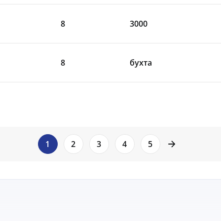
8
3000
8
бухта
page right a
1
2
3
4
5