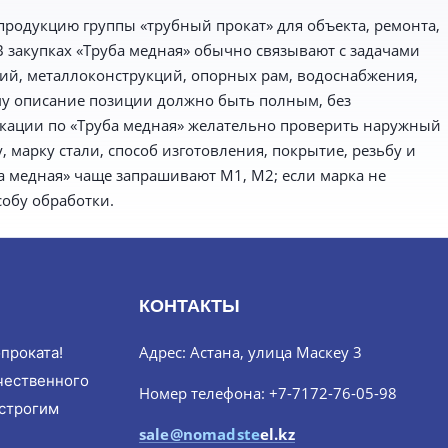
продукцию группы «трубный прокат» для объекта, ремонта,
В закупках «Труба медная» обычно связывают с задачами
ий, металлоконструкций, опорных рам, водоснабжения,
у описание позиции должно быть полным, без
кации по «Труба медная» желательно проверить наружный
 марку стали, способ изготовления, покрытие, резьбу и
а медная» чаще запрашивают М1, М2; если марка не
особу обработки.
КОНТАКТЫ
Адрес: Астана, улица Маскеу 3
проката!
чественного
Номер телефона: +7-7172-76-05-98
 строгим
sale@nomadsteel.kz