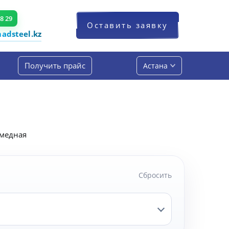
48 29
Оставить заявку
dsteel.kz
Получить прайс
Астана
 медная
Сбросить