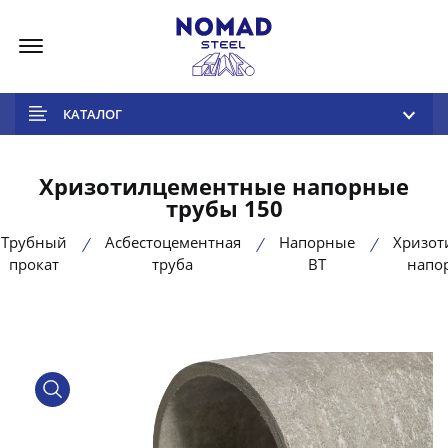
Меню
КАТАЛОГ
Хризотилцементные напорные
трубы 150
Трубный
Асбестоцементная
Напорные
Хризот
прокат
труба
ВТ
напо
product view