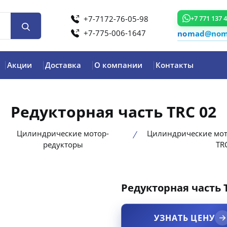
+7-7172-76-05-98
+7 771 137 
+7-775-006-1647
nomad@noma
Акции
Доставка
О компании
Контакты
Редукторная часть TRC 02
Цилиндрические мотор-
Цилиндрические мот
редукторы
TR
Редукторная часть 
product view
УЗНАТЬ ЦЕНУ