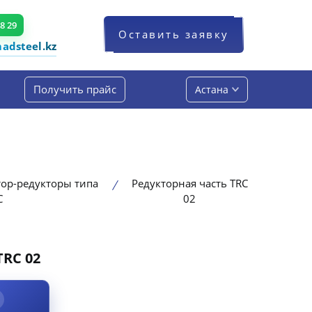
48 29
Оставить заявку
dsteel.kz
Получить прайс
Астана
ор-редукторы типа
Редукторная часть TRC
C
02
TRC 02